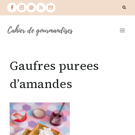
Skip
to
content
Gaufres purees
d’amandes