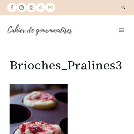
Skip
to
content
Brioches_Pralines3