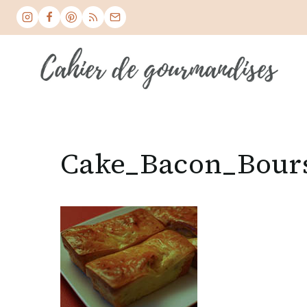
Skip
to
content
Cake_Bacon_Bour