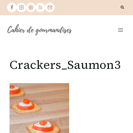
Skip
to
content
Crackers_Saumon3