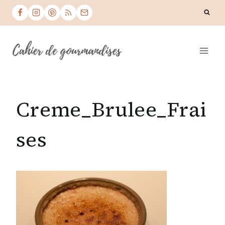
Skip
to
content
Creme_Brulee_Frai
ses