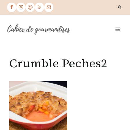
Skip
to
content
Crumble Peches2