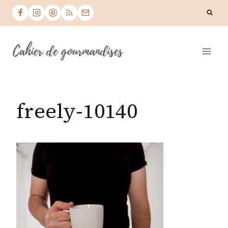
Skip
to
content
freely-10140