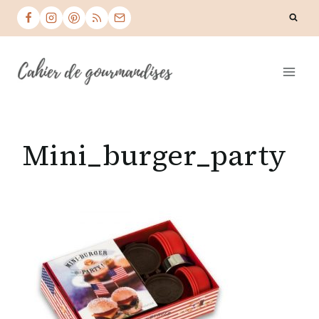
Skip
to
content
Mini_burger_party