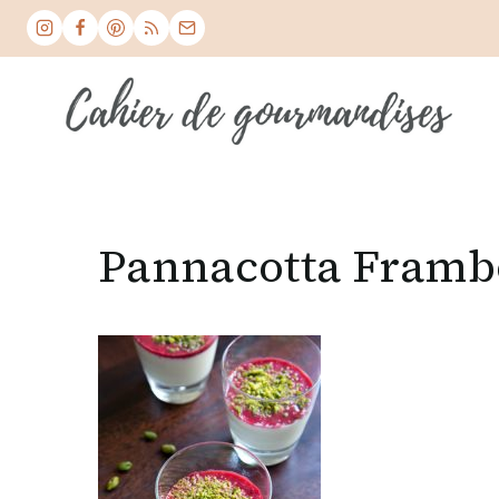
Skip
to
content
Pannacotta Framb