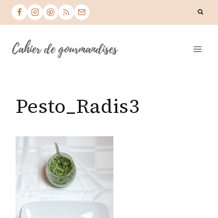
Skip
to
content
Pesto_Radis3