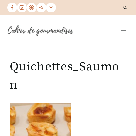
Skip
to
content
Quichettes_Saumo
n