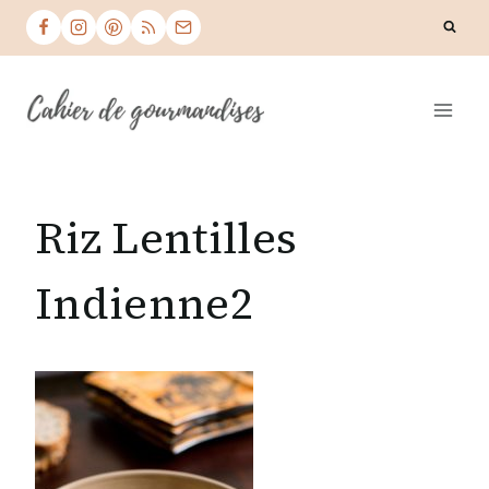
Skip
to
content
Riz Lentilles
Indienne2