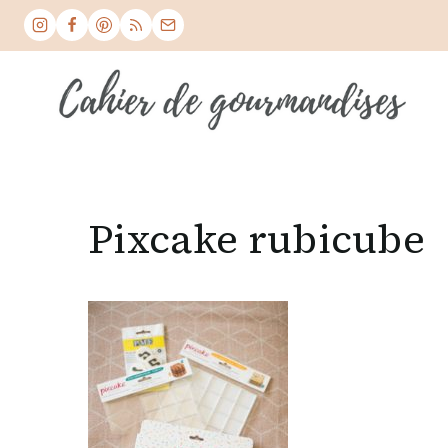
Skip
to
content
Pixcake rubicube