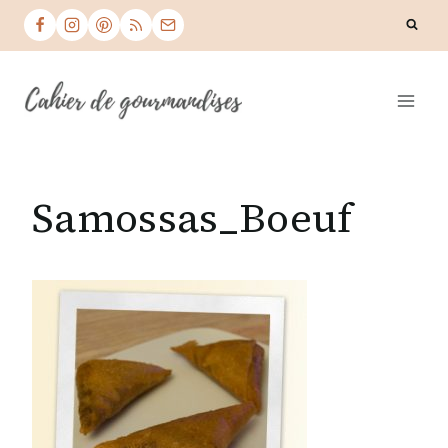
Skip
to
content
Samossas_Boeuf