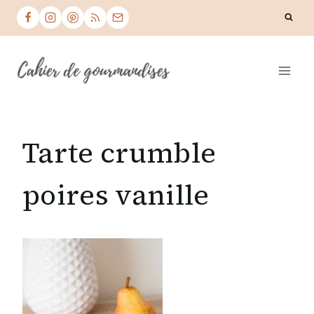
Skip
to
content
Tarte crumble
poires vanille