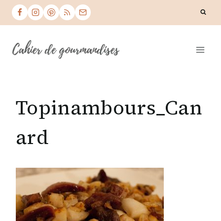
Skip
to
content
Topinambours_Can
ard