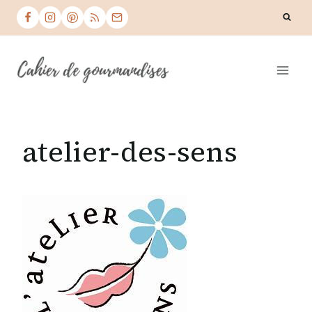
Skip
to
content
atelier-des-sens