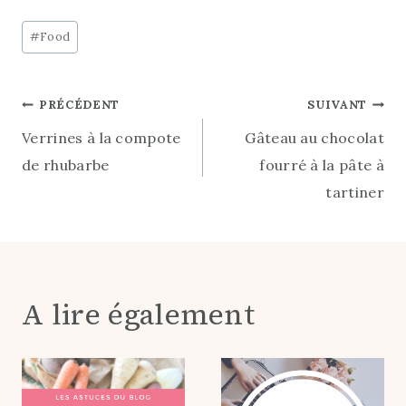
Post
#
Food
Tags:
Navigation
PRÉCÉDENT
SUIVANT
Verrines à la compote
Gâteau au chocolat
de
de rhubarbe
fourré à la pâte à
l’article
tartiner
A lire également