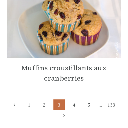
Muffins croustillants aux
cranberries
Page
Previous
1
2
3
4
5
…
133
Page
Next
navigation
Page