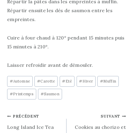
Répartir la pâtes dans les empreintes à muffin.
Répartir ensuite les dés de saumon entre les
empreintes.
Cuire à four chaud à 120° pendant 15 minutes puis
15 minutes à 210°.
Laisser refroidir avant de démouler.
Post
#
Automne
#
Carotte
#
Eté
#
Hiver
#
Muffin
Tags:
#
Printemps
#
Saumon
Navigation
PRÉCÉDENT
SUIVANT
Long Island Ice Tea
Cookies au chorizo et
de