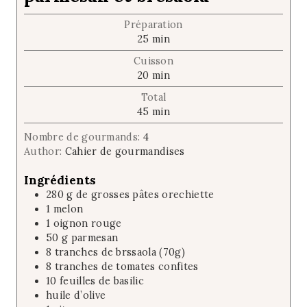
Préparation
m
25
min
i
Cuisson
n
m
20
min
u
i
t
Total
n
e
m
45
min
u
s
i
t
Nombre de gourmands:
4
n
e
Author:
Cahier de gourmandises
u
s
t
Ingrédients
e
280
g
de grosses pâtes orechiette
s
1
melon
1
oignon rouge
50
g
parmesan
8
tranches de brssaola (70g)
8
tranches de tomates confites
10
feuilles de basilic
huile d’olive