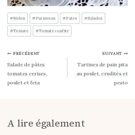
Post
#
Melon
#
Parmesan
#
Pates
#
Salades
Tags:
#
Tomate
#
Tomate confite
Navigation
PRÉCÉDENT
SUIVANT
Salade de pâtes
Tartines de pain pita
de
tomates cerises,
au poulet, crudités et
l’article
poulet et feta
pesto
A lire également