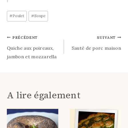
!
Post
#
Poulet
#
Soupe
Tags:
Navigation
PRÉCÉDENT
SUIVANT
Quiche aux poireaux,
Sauté de porc maison
de
jambon et mozzarella
l’article
A lire également