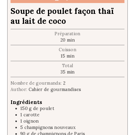
Soupe de poulet façon thaï
au lait de coco
Préparation
m
20
min
i
Cuisson
n
m
15
min
u
i
t
Total
n
e
m
35
min
u
s
i
t
Nombre de gourmands:
2
n
e
Author:
Cahier de gourmandises
u
s
t
Ingrédients
e
150
g
de poulet
s
1
carotte
1
oignon
5
champignons nouveaux
90
g
de champignons de Paris