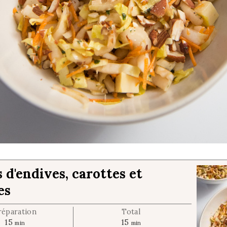
 d'endives, carottes et
es
réparation
Total
m
m
15
15
min
min