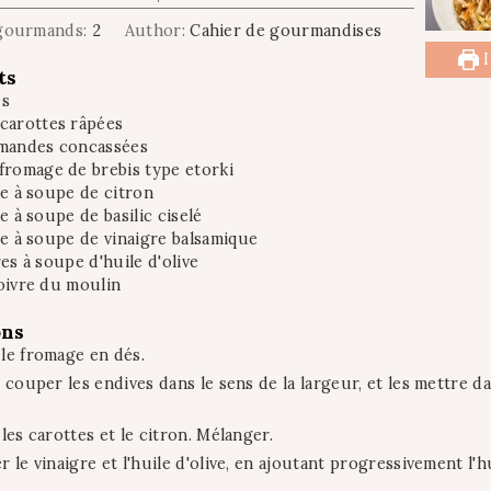
i
i
gourmands:
2
Author:
Cahier de gourmandises
n
n
u
u
I
ts
t
t
es
e
e
 carottes râpées
s
s
mandes concassées
fromage de brebis type etorki
re à soupe
de citron
re à soupe
de basilic ciselé
re à soupe
de vinaigre balsamique
res à soupe
d'huile d'olive
poivre du moulin
ons
le fromage en dés.
 couper les endives dans le sens de la largeur, et les mettre d
les carottes et le citron. Mélanger.
 le vinaigre et l'huile d'olive, en ajoutant progressivement l'hu