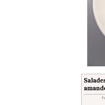
Salades
amand
P