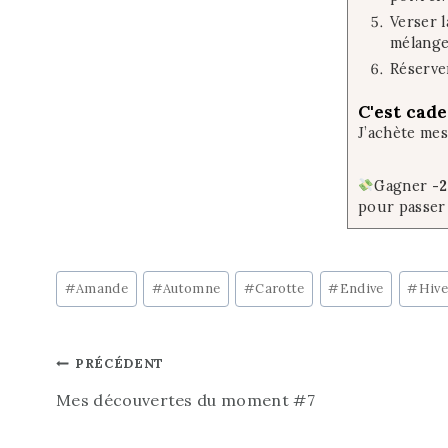
Verser l
mélange
Réserve
C'est cade
J’achète me
Gagner
-
pour passer
Post
#
Amande
#
Automne
#
Carotte
#
Endive
#
Hive
Tags:
Navigation
PRÉCÉDENT
Mes découvertes du moment #7
de