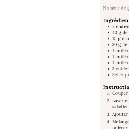
Nombre de 
Ingrédien
2
endiv
40
g
de
15
g
d'a
30
g
de 
1
cuillè
1
cuillè
1
cuillè
3
cuillè
Sel et 
Instructi
Couper 
Laver et
saladier.
Ajouter 
Mélanger
poivrer.