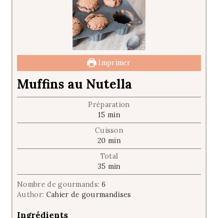
Imprimer
Muffins au Nutella
Préparation
m
15
min
i
Cuisson
n
m
20
min
u
i
t
Total
n
e
m
35
min
u
s
i
t
Nombre de gourmands:
6
n
e
Author:
Cahier de gourmandises
u
s
t
Ingrédients
e