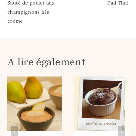
Sauté de poulet aux
Pad Thaï
de
champignons à la
l’article
crème
A lire également