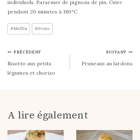
individuels. Parsemer de pignons de pin. Cuire
pendant 20 minutes à 180°C.
Post
#
Muffin
#
Pesto
Tags:
Navigation
PRÉCÉDENT
SUIVANT
Risotto aux petits
Pruneaux au lardons
de
légumes et chorizo
l’article
A lire également